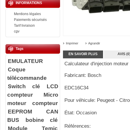
INFORMATIONS
Mentions légales
Paiements sécurisés
Tarif livraison
cgv
Imprimer
Agrandir
Tags
EN SAVOIR PLUS
AVIS (0
EMULATEUR
Calculateur d'injection moteur
Coque
Fabricant: Bosch
télécommande
Switch clé
LCD
EDC16C34
compteur
Micro
Pour véhicule: Peugeot - Citr
moteur compteur
EEPROM
CAN
État: Occasion
BUS
bobine clé
Références:
Module Temic