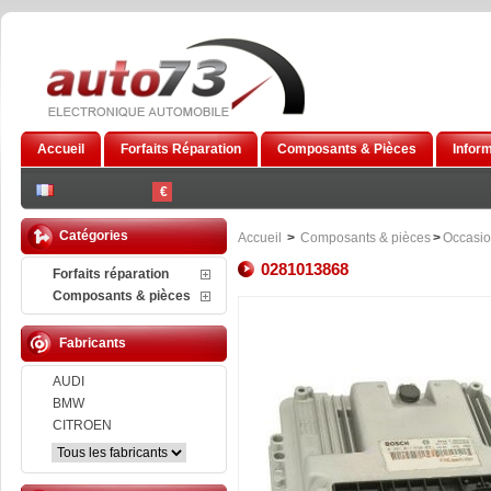
Accueil
Forfaits Réparation
Composants & Pièces
Infor
€
Catégories
Accueil
>
Composants & pièces
>
Occasi
0281013868
Forfaits réparation
Composants & pièces
Fabricants
AUDI
BMW
CITROEN