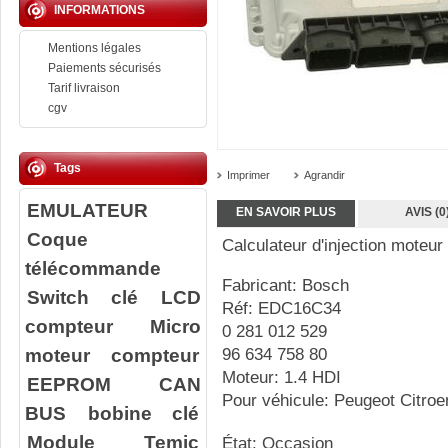
INFORMATIONS
Mentions légales
Paiements sécurisés
Tarif livraison
cgv
Tags
Imprimer
Agrandir
EMULATEUR
EN SAVOIR PLUS
AVIS (0
Coque
Calculateur d'injection moteur
télécommande
Fabricant: Bosch
Switch clé
LCD
Réf: EDC16C34
compteur
Micro
0 281 012 529
moteur compteur
96 634 758 80
Moteur: 1.4 HDI
EEPROM
CAN
Pour véhicule: Peugeot Citroe
BUS
bobine clé
Module Temic
État: Occasion