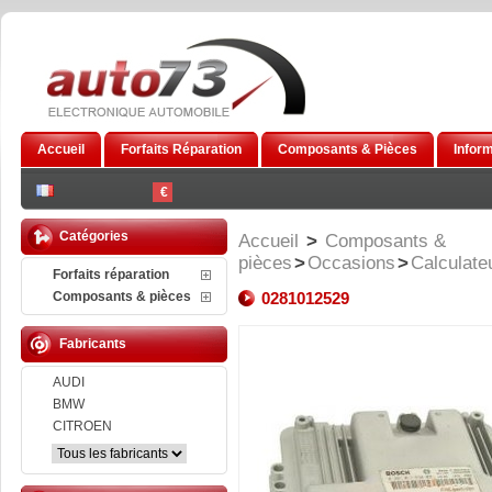
Accueil
Forfaits Réparation
Composants & Pièces
Infor
€
Catégories
Accueil
>
Composants &
pièces
>
Occasions
>
Calculate
Forfaits réparation
Composants & pièces
0281012529
Fabricants
AUDI
BMW
CITROEN