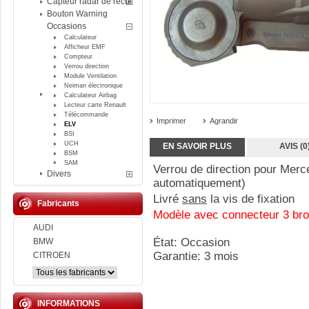
Capteur radar de recul
Bouton Warning
Occasions
Calculateur
Afficheur EMF
Compteur
Verrou direction
Module Ventilation
Neiman électronique
Calculateur Airbag
Lecteur carte Renault
Télécommande
Imprimer
Agrandir
ELV
BSI
UCH
EN SAVOIR PLUS
AVIS (0
BSM
SAM
Verrou de direction pour Me
Divers
automatiquement)
Livré
sans
la vis de fixation
Fabricants
Modèle avec connecteur 3 br
AUDI
État: Occasion
BMW
Garantie: 3 mois
CITROEN
INFORMATIONS