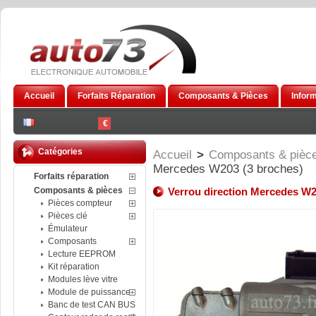
Accueil
Forfaits Réparation
Composants & Pièces
Infor
€
Catégories
Accueil
>
Composants & pièc
Mercedes W203 (3 broches)
Forfaits réparation
Composants & pièces
Verrou direction Mercedes W2
Pièces compteur
Pièces clé
Émulateur
Composants
Lecture EEPROM
Kit réparation
Modules lève vitre
Module de puissance
Banc de test CAN BUS