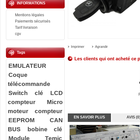
INFORMATIONS
Mentions légales
Paiements sécurisés
Tarif livraison
cgv
Imprimer
Agrandir
Tags
Les clients qui ont acheté ce 
EMULATEUR
Coque
télécommande
Switch clé
LCD
compteur
Micro
moteur compteur
EN SAVOIR PLUS
AVIS (0
EEPROM
CAN
BUS
bobine clé
Module Temic