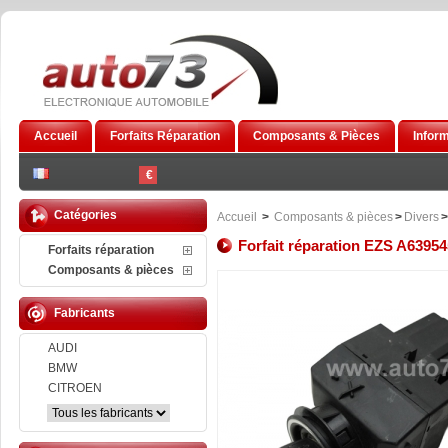
Accueil
Forfaits Réparation
Composants & Pièces
Infor
€
Catégories
Accueil
>
Composants & pièces
>
Divers
>
Forfait réparation EZS A6395
Forfaits réparation
Composants & pièces
Fabricants
AUDI
BMW
CITROEN