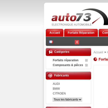
Accueil
Forfaits Réparation
Com
€
Catégories
Accueil
>
Forfa
Forfaits réparation
Composants & pièces
Fabricants
AUDI
BMW
CITROEN