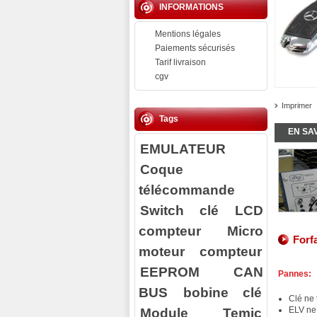
INFORMATIONS
Mentions légales
Paiements sécurisés
Tarif livraison
cgv
Imprimer
Tags
EN SA
EMULATEUR
Coque
télécommande
Switch clé
LCD
compteur
Micro
Forf
moteur compteur
EEPROM
CAN
Pannes:
BUS
bobine clé
Clé ne 
Module Temic
ELV ne