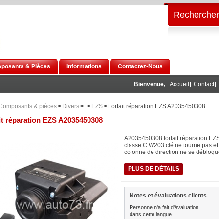
Rechercher
posants & Pièces
Informations
Contactez-Nous
Bienvenue,
Accueil
Contact
Composants & pièces
>
Divers
>
.
>
EZS
>
Forfait réparation EZS A2035450308
it réparation EZS A2035450308
A2035450308 forfait réparation EZ
classe C W203 clé ne tourne pas et 
colonne de direction ne se débloqu
PLUS DE DÉTAILS
Notes et évaluations clients
Personne n'a fait d'évaluation
dans cette langue