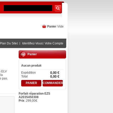
Panier
Vide
Plan Du Site
Identifiez-Vous
Votre Compte
Panier
Aucun produit
S ELV
Expédition
0,00 €
la
Total
0,00 €
e pas.
PANIER
COMMANDER
Forfait réparation EZS
A2035450308
Prix
:
299,00
€