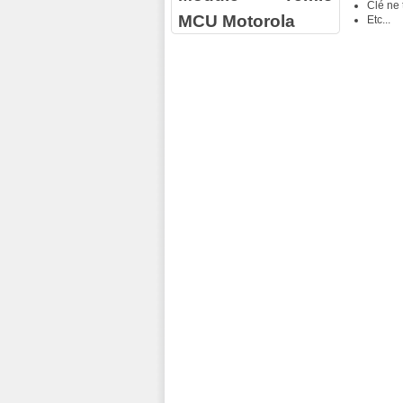
Clé ne 
MCU Motorola
Etc...