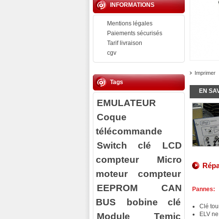
INFORMATIONS
Mentions légales
Paiements sécurisés
Tarif livraison
cgv
Imprimer
Tags
EN SA
EMULATEUR
Coque
télécommande
Switch clé
LCD
compteur
Micro
Répa
moteur compteur
EEPROM
CAN
Pannes:
BUS
bobine clé
Clé to
Module Temic
ELV ne