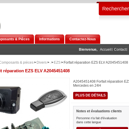
Rechercher
posants & Pièces
Informations
Contactez-Nous
Bienvenue,
Accueil
Contact
Composants & pièces
>
Divers
>
.
>
EZS
>
Forfait réparation EZS ELV A2045451408
it réparation EZS ELV A2045451408
A2045451408 Forfait réparation E
Mercedes en 24H
PLUS DE DÉTAILS
Notes et évaluations clients
Personne n'a fait d'évaluation
dans cette langue