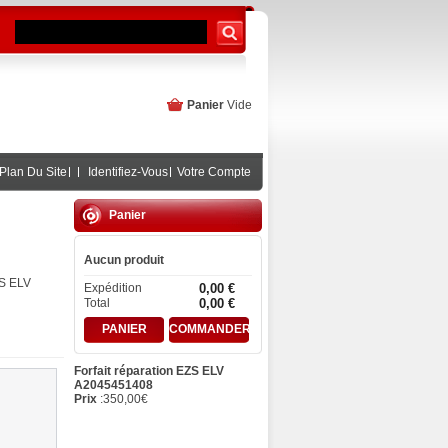
Panier
Vide
Plan Du Site
Identifiez-Vous
Votre Compte
Panier
Aucun produit
ZS ELV
Expédition
0,00 €
Total
0,00 €
PANIER
COMMANDER
Forfait réparation EZS ELV
A2045451408
Prix
:
350,00
€