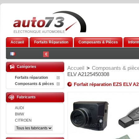
Accueil
Forfaits Réparation
Composants & Pièces
Infor
€
Catégories
Accueil
>
Composants & pièc
ELV A2125450308
Forfaits réparation
Composants & pièces
Forfait réparation EZS ELV A
Fabricants
AUDI
BMW
CITROEN