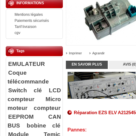
INFORMATIONS
Mentions légales
Paiements sécurisés
Tarif livraison
cgv
Tags
Imprimer
Agrandir
EMULATEUR
EN SAVOIR PLUS
AVIS (0
Coque
télécommande
Switch clé
LCD
compteur
Micro
moteur compteur
Réparation EZS ELV A212545
EEPROM
CAN
BUS
bobine clé
Pannes:
Module Temic