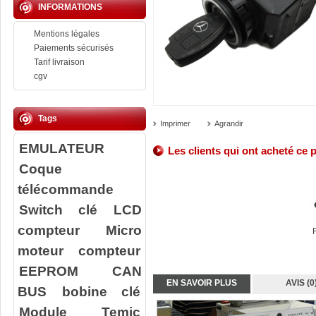
INFORMATIONS
Mentions légales
Paiements sécurisés
Tarif livraison
cgv
Tags
Imprimer
Agrandir
EMULATEUR
Les clients qui ont acheté ce 
Coque
télécommande
Switch clé
LCD
compteur
Micro
moteur compteur
EEPROM
CAN
EN SAVOIR PLUS
AVIS (0
BUS
bobine clé
Module Temic