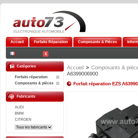
Accueil
Forfaits Réparation
Composants & Pièces
Infor
€
Catégories
Accueil
>
Composants & pièc
A6399006900
Forfaits réparation
Composants & pièces
Forfait réparation EZS A6399
Fabricants
AUDI
BMW
CITROEN