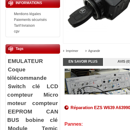
INFORMATIONS
Mentions légales
Paiements sécurisés
Tarif livraison
cgv
Tags
Imprimer
Agrandir
EMULATEUR
EN SAVOIR PLUS
AVIS (0
Coque
télécommande
Switch clé
LCD
compteur
Micro
moteur compteur
Réparation EZS W639 A6399
EEPROM
CAN
BUS
bobine clé
Pannes:
Module Temic