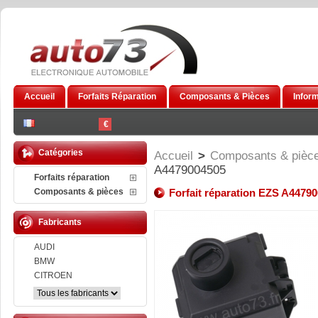
Accueil
Forfaits Réparation
Composants & Pièces
Infor
€
Catégories
Accueil
>
Composants & pièc
A4479004505
Forfaits réparation
Composants & pièces
Forfait réparation EZS A4479
Fabricants
AUDI
BMW
CITROEN