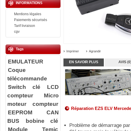
INFORMATIONS
Mentions légales
Paiements sécurisés
Tarif livraison
cgv
Tags
Imprimer
Agrandir
EMULATEUR
EN SAVOIR PLUS
AVIS (0
Coque
télécommande
Switch clé
LCD
compteur
Micro
moteur compteur
Réparation EZS ELV Merced
EEPROM
CAN
BUS
bobine clé
Problème de démarrage par 
Module Temic