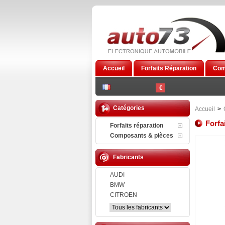
Accueil
Forfaits Réparation
Com
€
Catégories
Accueil
>
Forfa
Forfaits réparation
Composants & pièces
Fabricants
AUDI
BMW
CITROEN