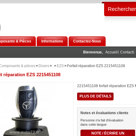
Rechercher
posants & Pièces
Informations
Contactez-Nous
Bienvenue,
Accueil
Contact
Composants & pièces
>
Divers
>
.
>
EZS
>
Forfait réparation EZS 2215451108
it réparation EZS 2215451108
2215451108 forfait réparation EZS
PLUS DE DÉTAILS
Notes et évaluations clients
Personne n'a fait d'évaluation
dans cette langue
NOTE / ÉCRIRE UN