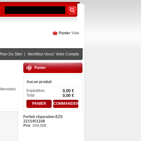
Panier
Vide
Plan Du Site
Identifiez-Vous
Votre Compte
Panier
Aucun produit
 Mercedes
Expédition
0,00 €
Total
0,00 €
PANIER
COMMANDER
Forfait réparation EZS
2215451108
Prix
:
349,00
€