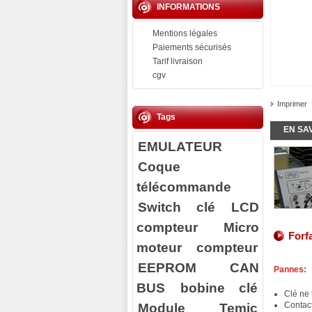
INFORMATIONS
Mentions légales
Paiements sécurisés
Tarif livraison
cgv
Imprimer
Tags
EN SA
EMULATEUR
Coque
télécommande
Switch clé
LCD
compteur
Micro
Forf
moteur compteur
EEPROM
CAN
Pannes:
BUS
bobine clé
Clé ne 
Module Temic
Contact