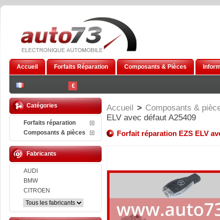
Accueil
Forfaits Réparation
Composants & Pièces
Infor
€
Catégories
Accueil
>
Composants & pièc
ELV avec défaut A25409
Forfaits réparation
Composants & pièces
Forfait réparation EZS ELV av
Fabricants
AUDI
BMW
CITROEN