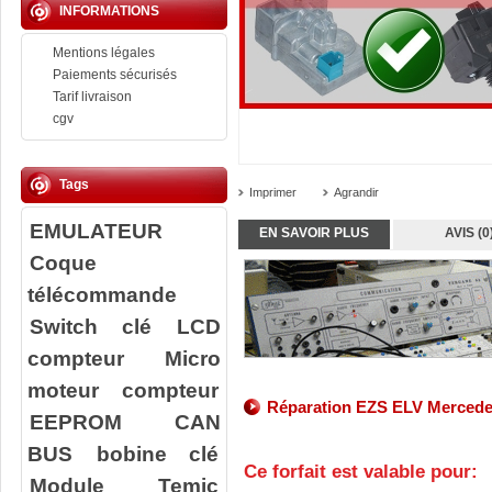
INFORMATIONS
Mentions légales
Paiements sécurisés
Tarif livraison
cgv
Tags
Imprimer
Agrandir
EMULATEUR
EN SAVOIR PLUS
AVIS (0
Coque
télécommande
Switch clé
LCD
compteur
Micro
moteur compteur
Réparation EZS ELV Mercedes
EEPROM
CAN
BUS
bobine clé
Ce forfait est valable pour:
Module Temic