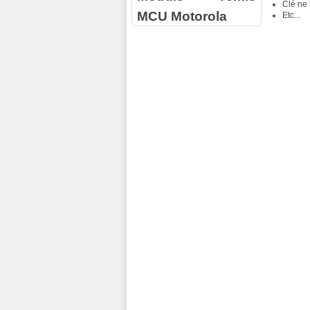
Clé ne 
MCU Motorola
Etc...