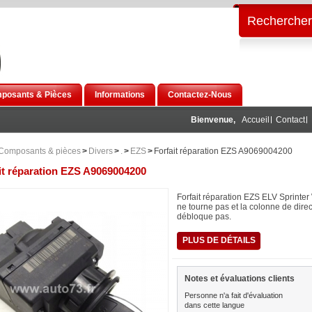
Rechercher
posants & Pièces
Informations
Contactez-Nous
Bienvenue,
Accueil
Contact
Composants & pièces
>
Divers
>
.
>
EZS
>
Forfait réparation EZS A9069004200
it réparation EZS A9069004200
Forfait réparation EZS ELV Sprinte
ne tourne pas et la colonne de dire
débloque pas.
PLUS DE DÉTAILS
Notes et évaluations clients
Personne n'a fait d'évaluation
dans cette langue