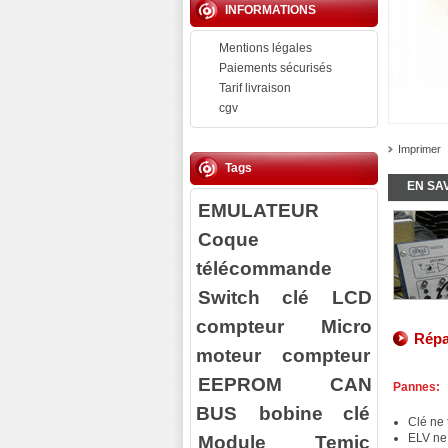
INFORMATIONS
Mentions légales
Paiements sécurisés
Tarif livraison
cgv
Imprimer
Tags
EN SA
EMULATEUR
Coque
télécommande
Switch clé
LCD
compteur
Micro
Répa
moteur compteur
EEPROM
CAN
Pannes:
BUS
bobine clé
Clé ne 
Module Temic
ELV ne