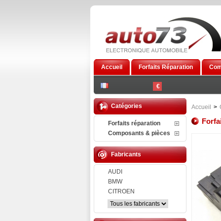
Accueil
Forfaits Réparation
Com
€
Catégories
Accueil
>
Forfa
Forfaits réparation
Composants & pièces
Fabricants
AUDI
BMW
CITROEN