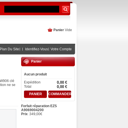
Panier
Vide
Plan Du Site
Identifiez-Vous
Votre Compte
Panier
Aucun produit
r W906 clé
Expédition
0,00 €
ction ne se
Total
0,00 €
PANIER
COMMANDER
Forfait réparation EZS
A9069004200
Prix
:
349,00
€