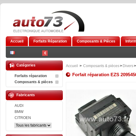
Accueil
Forfaits Réparation
Composants & Pièces
Infor
€
Catégories
Accueil
>
Composants & pièces
>
Divers
>
Forfait réparation EZS 20954
Forfaits réparation
Composants & pièces
Fabricants
AUDI
BMW
CITROEN