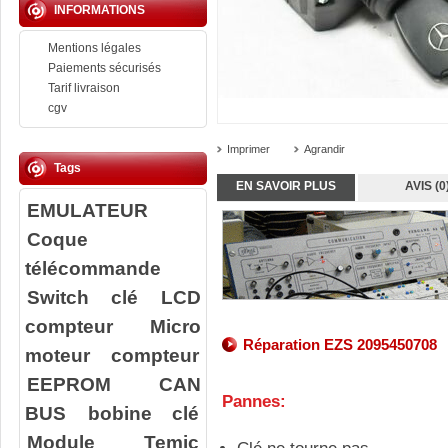
INFORMATIONS
Mentions légales
Paiements sécurisés
Tarif livraison
cgv
Imprimer
Agrandir
Tags
EN SAVOIR PLUS
AVIS (0
EMULATEUR
Coque
télécommande
Switch clé
LCD
compteur
Micro
Réparation EZS 2095450708
moteur compteur
EEPROM
CAN
Pannes:
BUS
bobine clé
Module Temic