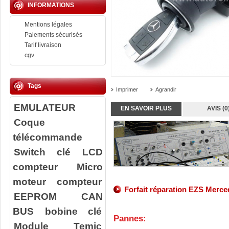
INFORMATIONS
Mentions légales
Paiements sécurisés
Tarif livraison
cgv
Tags
Imprimer
Agrandir
EMULATEUR
EN SAVOIR PLUS
AVIS (0
Coque
télécommande
Switch clé
LCD
compteur
Micro
moteur compteur
Forfait réparation EZS Merc
EEPROM
CAN
BUS
bobine clé
Pannes:
Module Temic