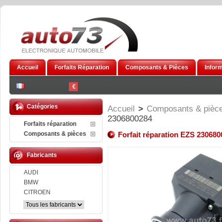
Accueil
Forfaits Réparation
Composants & Pièces
Infor
€
Catégories
Accueil
>
Composants & pièc
2306800284
Forfaits réparation
Composants & pièces
Forfait réparation EZS 23068
Fabricants
AUDI
BMW
CITROEN