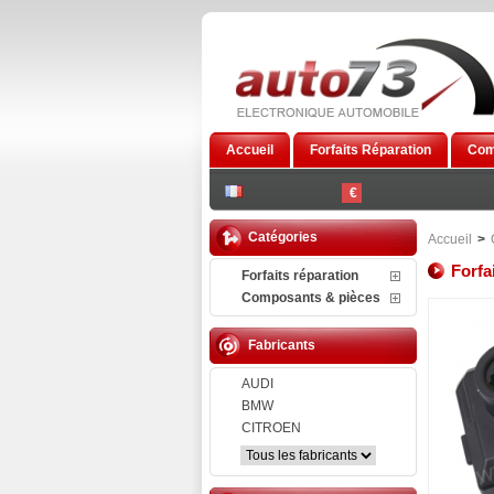
Accueil
Forfaits Réparation
Com
€
Catégories
Accueil
>
Forfa
Forfaits réparation
Composants & pièces
Fabricants
AUDI
BMW
CITROEN