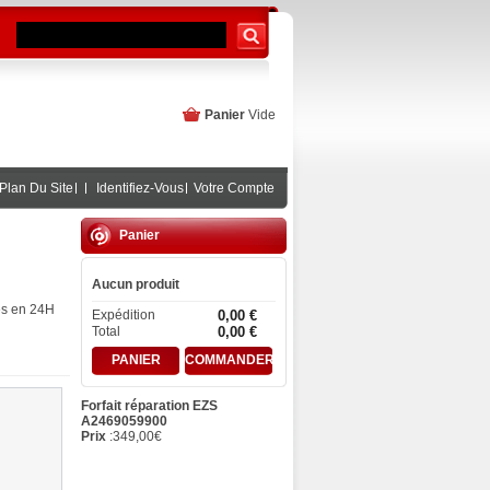
Panier
Vide
Plan Du Site
Identifiez-Vous
Votre Compte
Panier
Aucun produit
es en 24H
Expédition
0,00 €
Total
0,00 €
PANIER
COMMANDER
Forfait réparation EZS
A2469059900
Prix
:
349,00
€