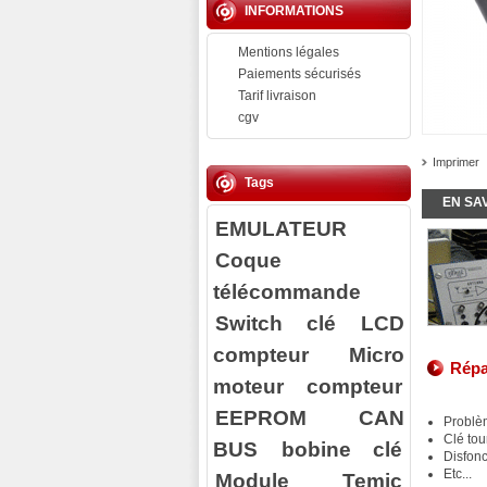
INFORMATIONS
Mentions légales
Paiements sécurisés
Tarif livraison
cgv
Imprimer
Tags
EN SA
EMULATEUR
Coque
télécommande
Switch clé
LCD
compteur
Micro
Répa
moteur compteur
EEPROM
CAN
Problè
Clé tou
BUS
bobine clé
Disfon
Etc...
Module Temic