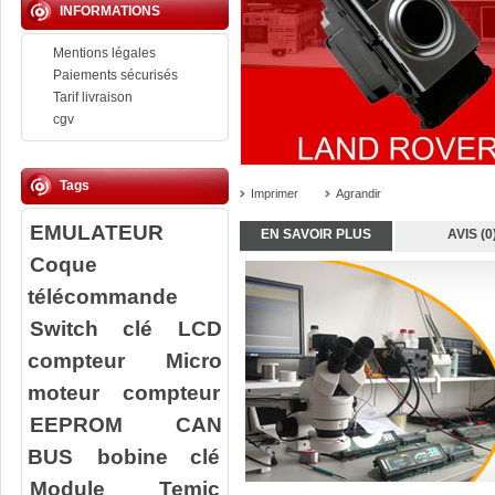
INFORMATIONS
Mentions légales
Paiements sécurisés
Tarif livraison
cgv
Tags
Imprimer
Agrandir
EMULATEUR
EN SAVOIR PLUS
AVIS (0
Coque
télécommande
Switch clé
LCD
compteur
Micro
moteur compteur
EEPROM
CAN
BUS
bobine clé
Module Temic