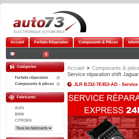
Accueil
Forfaits Réparation
Composants & Pièces
Infor
€
Catégories
Accueil
>
Composants & pièc
Service réparation shift Jagua
Forfaits réparation
Composants & pièces
JLR BJ32-7E453-AD - Service 
Fabricants
AUDI
BMW
CITROEN