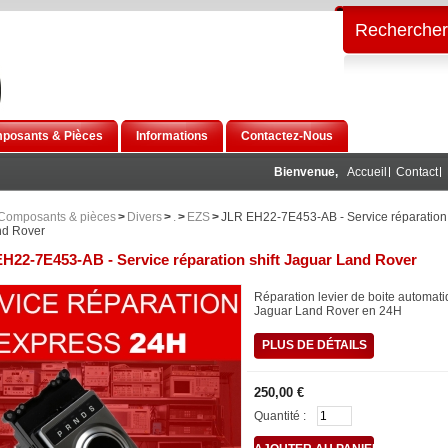
Rechercher
posants & Pièces
Informations
Contactez-Nous
Bienvenue,
Accueil
Contact
Composants & pièces
>
Divers
>
.
>
EZS
>
JLR EH22-7E453-AB - Service réparation 
nd Rover
H22-7E453-AB - Service réparation shift Jaguar Land Rover
Réparation levier de boite automat
Jaguar Land Rover en 24H
PLUS DE DÉTAILS
250,00 €
Quantité :