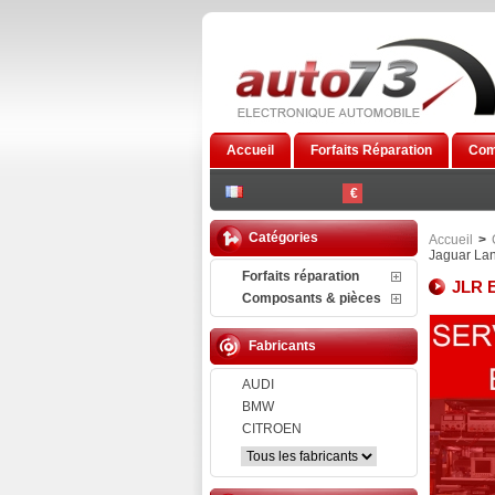
Accueil
Forfaits Réparation
Com
€
Catégories
Accueil
>
Jaguar La
Forfaits réparation
JLR E
Composants & pièces
Fabricants
AUDI
BMW
CITROEN