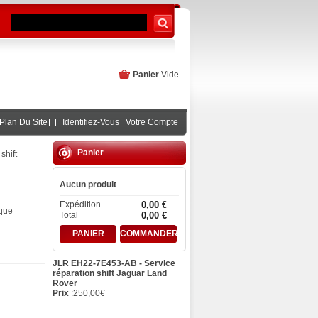
Panier
Vide
Plan Du Site
Identifiez-Vous
Votre Compte
Panier
shift
Aucun produit
Expédition
0,00 €
ique
Total
0,00 €
PANIER
COMMANDER
JLR EH22-7E453-AB - Service
réparation shift Jaguar Land
Rover
Prix
:
250,00
€