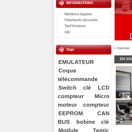
INFORMATIONS
Mentions légales
Paiements sécurisés
Tarif livraison
cgv
Imprimer
Tags
EN SA
EMULATEUR
Coque
télécommande
Switch clé
LCD
compteur
Micro
moteur compteur
EEPROM
CAN
BUS
bobine clé
Module Temic