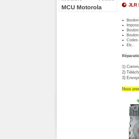
JLR 
MCU Motorola
Bouton
Impossi
Bouton 
Bouton
Codes 
Etc..
Réparatio
1) Comman
2) Téléch
3) Envoy
Nous pre