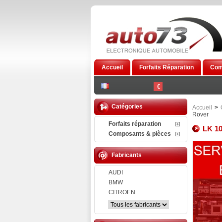
Accueil
Forfaits Réparation
Com
€
Catégories
Accueil
>
Rover
Forfaits réparation
LK 10
Composants & pièces
Fabricants
AUDI
BMW
CITROEN