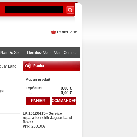
Panier
Vide
Plan Du Site
Identifiez-Vous
Votre Compte
Panier
aguar Land
Aucun produit
Expédition
0,00 €
ique
Total
0,00 €
PANIER
COMMANDER
LK 10126415 - Service
réparation shift Jaguar Land
Rover
Prix
:
250,00
€