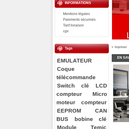
INFORMATIONS
Mentions légales
Paiements sécurisés
Tarif livraison
cgv
Imprimer
Tags
EN SA
EMULATEUR
Coque
télécommande
Switch clé
LCD
compteur
Micro
moteur compteur
EEPROM
CAN
BUS
bobine clé
Module Temic