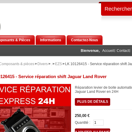
Rechercher
posants & Pièces
Informations
Contactez-Nous
Bienvenue,
Accueil
Contact
Composants & pièces
>
Divers
>
.
>
EZS
>
LK 10126415 - Service réparation shift J
126415 - Service réparation shift Jaguar Land Rover
Réparation levier de boite automat
Jaguar Land Rover en 24H
PLUS DE DÉTAILS
250,00 €
Quantité :