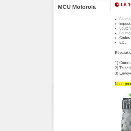
LK 1
MCU Motorola
Bouton
Impossi
Bouton 
Bouton
Codes 
Etc..
Réparatio
1) Comman
2) Téléch
3) Envoy
Nous pre