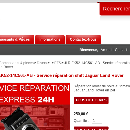
Rechercher
posants & Pièces
Informations
Contactez-Nous
Bienvenue,
Accueil
Contact
Composants & pièces
>
Divers
>
.
>
EZS
>
JLR EK52-14C561-AB - Service réparation
nd Rover
K52-14C561-AB - Service réparation shift Jaguar Land Rover
Réparation levier de boite automat
Jaguar Land Rover en 24H
PLUS DE DÉTAILS
250,00 €
Quantité :