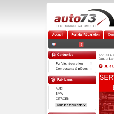
Accueil
Forfaits Réparation
Com
€
Catégories
Accueil
>
Jaguar La
Forfaits réparation
JLR E
Composants & pièces
Fabricants
AUDI
BMW
CITROEN