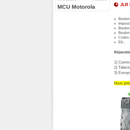
JLR 
MCU Motorola
Bouton
Impossi
Bouton 
Bouton
Codes 
Etc..
Réparatio
1) Comman
2) Téléch
3) Envoy
Nous pre