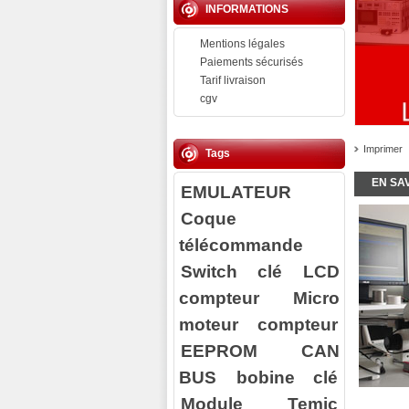
INFORMATIONS
Mentions légales
Paiements sécurisés
Tarif livraison
cgv
Imprimer
Tags
EN SA
EMULATEUR
Coque
télécommande
Switch clé
LCD
compteur
Micro
moteur compteur
EEPROM
CAN
BUS
bobine clé
Module Temic