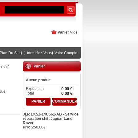
Panier
Vide
Plan Du Site
Identifiez-Vous
Votre Compte
Panier
 shift
Aucun produit
Expédition
0,00 €
ique
Total
0,00 €
PANIER
COMMANDER
JLR EK52-14C561-AB - Service
réparation shift Jaguar Land
Rover
Prix
:
250,00
€