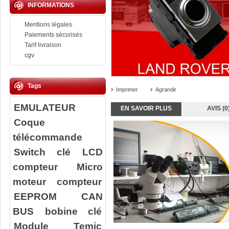
INFORMATIONS
Mentions légales
Paiements sécurisés
Tarif livraison
cgv
Tags
Imprimer
Agrandir
EMULATEUR
EN SAVOIR PLUS
AVIS (0
Coque
télécommande
Switch clé
LCD
compteur
Micro
moteur compteur
EEPROM
CAN
BUS
bobine clé
Module Temic