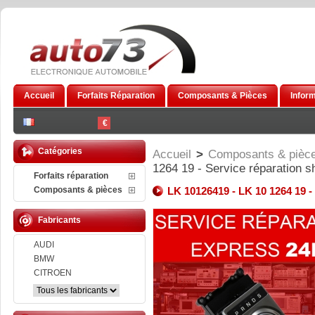
Accueil
Forfaits Réparation
Composants & Pièces
Infor
€
Catégories
Accueil
>
Composants & pièc
1264 19 - Service réparation s
Forfaits réparation
Composants & pièces
LK 10126419 - LK 10 1264 19 -
Fabricants
AUDI
BMW
CITROEN