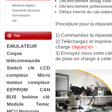
Déclenchement airbag suite
Mentions légales
Déclenchement prétensionne
Paiements sécurisés
Défaut interne du calculateu
Tarif livraison
cgv
Procédure pour la réparati
1) Commandez la réparatio
Tags
2) Téléchargez et Imprime
EMULATEUR
charge
cliquez ici
Coque
3) Envoyez nous votre ca
de prise en charge à cette
télécommande
Switch clé
LCD
compteur
Micro
moteur compteur
EEPROM
CAN
BUS
bobine clé
Module Temic
MCU Motorola