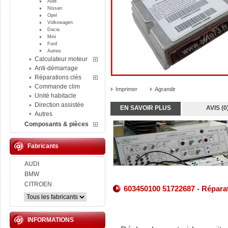
Audi
Nissan
Opel
Volkswagen
Dacia
Mini
Ford
Autres
Calculateur moteur
Anti-démarrage
Réparations clés
Commande clim
Imprimer
Agrandir
Unité habitacle
Direction assistée
EN SAVOIR PLUS
AVIS (0
Autres
Composants & pièces
Fabricants
AUDI
BMW
CITROEN
603450100 51722687 - Réparati
INFORMATIONS