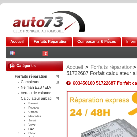
Accueil
Forfaits Réparation
Composants & Pièces
Infor
€
Catégories
Accueil
>
Forfaits réparation
>
51722687 Forfait calculateur a
Forfaits réparation
Compteurs
603450100 51722687 Forfait ca
Neiman EZS / ELV
Verrou de colonne
Calculateur airbag
Renault
Peugeot
Citroen
Mercedes
Smart
Volvo
Fiat
BMW