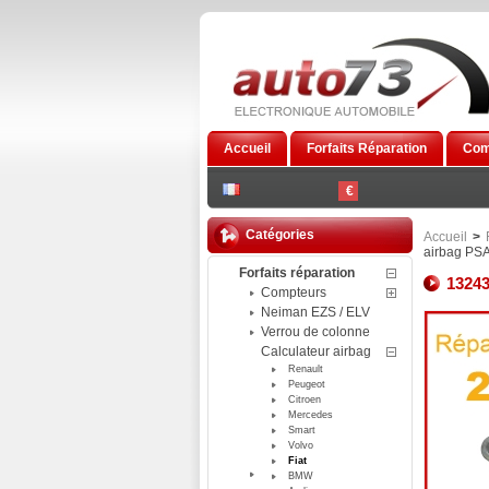
Accueil
Forfaits Réparation
Com
€
Catégories
Accueil
>
airbag PS
Forfaits réparation
13243
Compteurs
Neiman EZS / ELV
Verrou de colonne
Calculateur airbag
Renault
Peugeot
Citroen
Mercedes
Smart
Volvo
Fiat
BMW