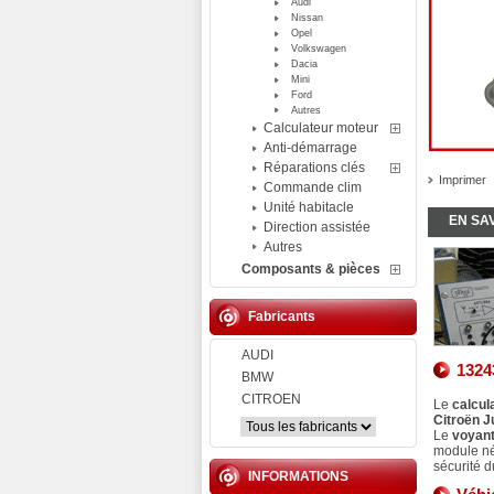
Audi
Nissan
Opel
Volkswagen
Dacia
Mini
Ford
Autres
Calculateur moteur
Anti-démarrage
Réparations clés
Imprimer
Commande clim
Unité habitacle
EN SA
Direction assistée
Autres
Composants & pièces
Fabricants
AUDI
1324
BMW
CITROEN
Le
calcul
Citroën 
Le
voyant
module n
sécurité d
INFORMATIONS