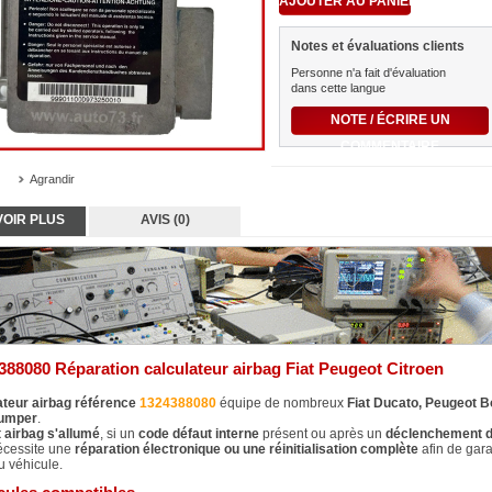
Notes et évaluations clients
Personne n'a fait d'évaluation
dans cette langue
NOTE / ÉCRIRE UN
COMMENTAIRE
Agrandir
VOIR PLUS
AVIS (0)
388080 Réparation calculateur airbag Fiat Peugeot Citroen
ateur airbag référence
1324388080
équipe de nombreux
Fiat Ducato, Peugeot B
Jumper
.
 airbag s'allumé
, si un
code défaut interne
présent ou après un
déclenchement d
écessite une
réparation électronique ou une réinitialisation complète
afin de gara
u véhicule.