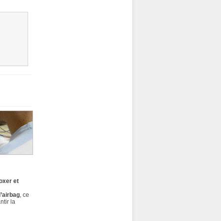
oxer et
’airbag
, ce
ntir la