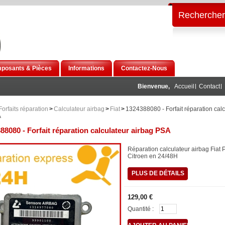
Rechercher
posants & Pièces
Informations
Contactez-Nous
Bienvenue,
Accueil
Contact
Forfaits réparation
>
Calculateur airbag
>
Fiat
>
1324388080 - Forfait réparation calc
A
88080 - Forfait réparation calculateur airbag PSA
Réparation calculateur airbag Fiat
Citroen en 24/48H
PLUS DE DÉTAILS
129,00 €
Quantité :