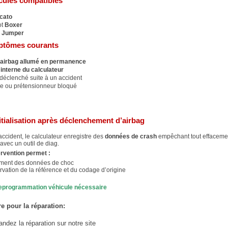
cules compatibles
cato
ot
Boxer
n
Jumper
tômes courants
airbag allumé en permanence
interne du calculateur
déclenché suite à un accident
re ou prétensionneur bloqué
itialisation après déclenchement d’airbag
ccident, le calculateur enregistre des
données de crash
empêchant tout effaceme
avec un outil de diag.
ervention permet :
ment des données de choc
ation de la référence et du codage d’origine
eprogrammation véhicule nécessaire
e pour la réparation:
dez la réparation sur notre site