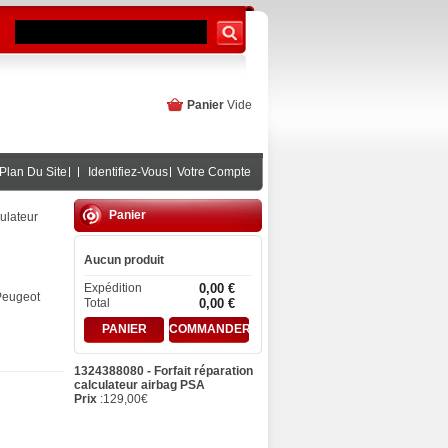
Panier
Vide
Plan Du Site
Identifiez-Vous
Votre Compte
Panier
ulateur
Aucun produit
Expédition
0,00 €
 Peugeot
Total
0,00 €
PANIER
COMMANDER
1324388080 - Forfait réparation
calculateur airbag PSA
Prix
:
129,00
€