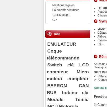
Véhi
Mentions légales
Fiat
Du
Paiements sécurisés
Peuge
Tarif livraison
Citroë
cgv
Symp
Voyant
Défaut 
Tags
Airbag 
Ceintu
EMULATEUR
Etc...
Coque
Réin
télécommande
Switch clé
LCD
Après un a
classique 
compteur
Micro
Notre int
✔ Efface
moteur compteur
✔ Conserv
EEPROM
CAN
Aucune r
BUS
bobine clé
Procédur
Module Temic
1) Comman
MCU Motorola