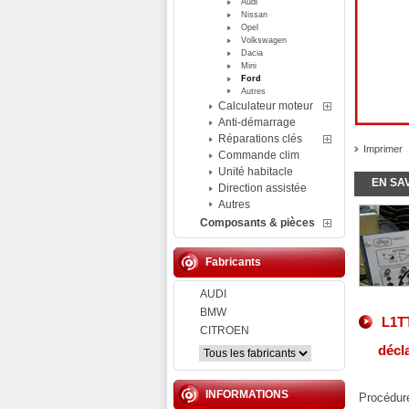
Audi
Nissan
Opel
Volkswagen
Dacia
Mini
Ford
Autres
Calculateur moteur
Anti-démarrage
Réparations clés
Imprimer
Commande clim
Unité habitacle
EN SA
Direction assistée
Autres
Composants & pièces
Fabricants
AUDI
BMW
L1TT
CITROEN
décl
INFORMATIONS
Procédure