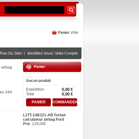
Panier
Vide
Plan Du Site
Identifiez-Vous
Votre Compte
Panier
 airbag
Aucun produit
Expédition
0,00 €
 en 24H
Total
0,00 €
PANIER
COMMANDER
L1TT-14B321-AB Forfait
calculateur airbag Ford
Prix
:
129,00
€