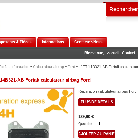
Rechercher
posants & Pièces
Informations
Contactez-Nous
Bienvenue,
Accueil
Contact
Forfaits réparation
>
Calculateur airbag
>
Ford
>
L1TT-14B321-AB Forfait calculateur
14B321-AB Forfait calculateur airbag Ford
Réparation calculateur airbag Ford
PLUS DE DÉTAILS
129,00 €
Quantité :