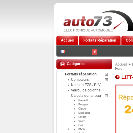
Accueil
Forfaits Réparation
Com
€
Catégories
Accueil
>
Ford
Forfaits réparation
L1TT-
Compteurs
Neiman EZS / ELV
Verrou de colonne
Calculateur airbag
Renault
Peugeot
Citroen
Mercedes
Smart
Volvo
Fiat
BMW