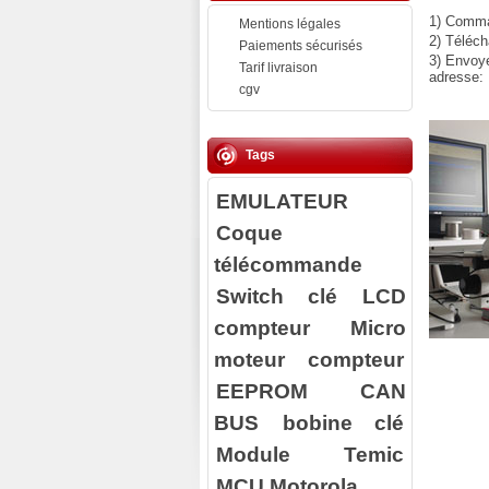
1) Comman
Mentions légales
2) Téléch
Paiements sécurisés
3) Envoy
Tarif livraison
adresse:
cgv
Tags
EMULATEUR
Coque
télécommande
Switch clé
LCD
compteur
Micro
moteur compteur
EEPROM
CAN
BUS
bobine clé
Module Temic
MCU Motorola