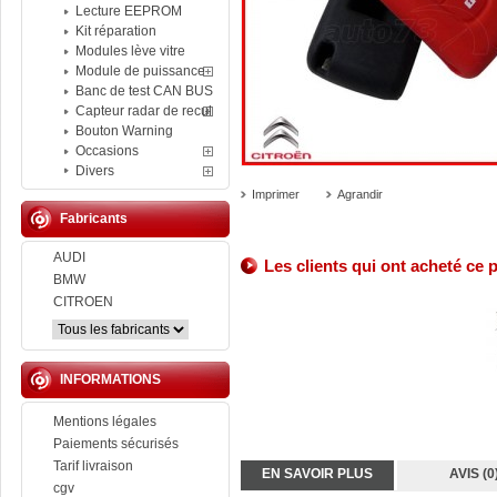
Lecture EEPROM
Kit réparation
Modules lève vitre
Module de puissance
Banc de test CAN BUS
Capteur radar de recul
Bouton Warning
Occasions
Divers
Imprimer
Agrandir
Fabricants
AUDI
Les clients qui ont acheté ce 
BMW
CITROEN
INFORMATIONS
Mentions légales
Paiements sécurisés
Tarif livraison
EN SAVOIR PLUS
AVIS (0
cgv