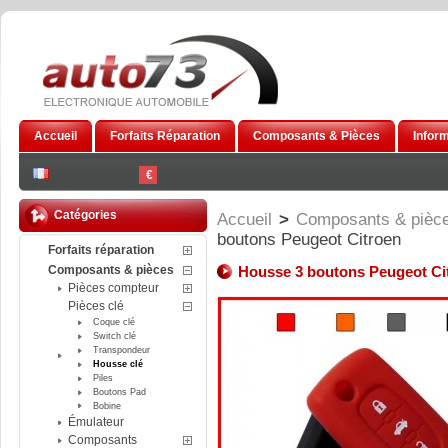
Accueil
Forfaits Réparation
Composants & Pièces
Infor
€
Catégories
Accueil
>
Composants & pièc
boutons Peugeot Citroen
Forfaits réparation
Composants & pièces
Housse 3 boutons Peugeot Ci
Pièces compteur
Pièces clé
Coque clé
Switch clé
Transpondeur
Housse clé
Piles
Boutons Pad
Bobine
Émulateur
Composants