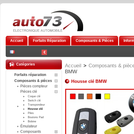
Accueil
Forfaits Réparation
Composants & Pièces
Infor
€
Catégories
Accueil
>
Composants & pièc
BMW
Forfaits réparation
Composants & pièces
Housse clé BMW
Pièces compteur
Pièces clé
Coque clé
Switch clé
Transpondeur
Housse clé
Piles
Boutons Pad
Bobine
Émulateur
Composants