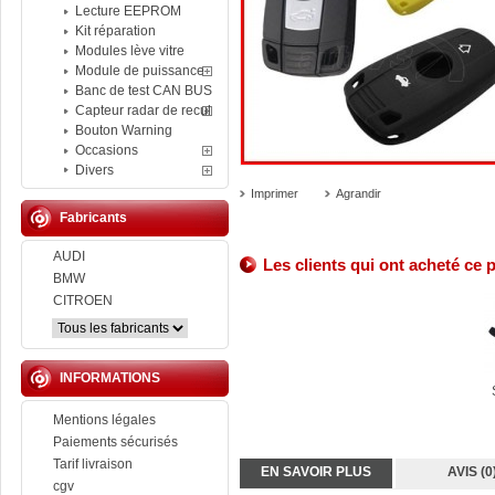
Lecture EEPROM
Kit réparation
Modules lève vitre
Module de puissance
Banc de test CAN BUS
Capteur radar de recul
Bouton Warning
Occasions
Divers
Imprimer
Agrandir
Fabricants
AUDI
Les clients qui ont acheté ce 
BMW
CITROEN
INFORMATIONS
Mentions légales
Paiements sécurisés
Tarif livraison
EN SAVOIR PLUS
AVIS (0
cgv