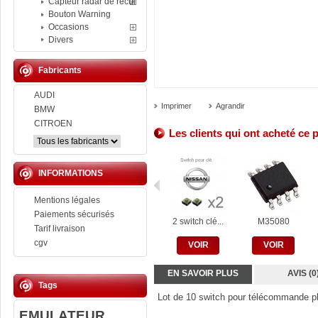
Capteur radar de recul
Bouton Warning
Occasions
Divers
Fabricants
AUDI
Imprimer
Agrandir
BMW
CITROEN
Les clients qui ont acheté ce 
INFORMATIONS
Mentions légales
Paiements sécurisés
2 switch clé...
M35080
Tarif livraison
cgv
VOIR
VOIR
EN SAVOIR PLUS
AVIS (0
Tags
Lot de 10 switch pour télécommande pl
EMULATEUR