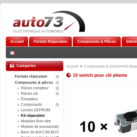
Accueil
Forfaits Réparation
Composants & Pièces
Infor
Catégories
Accueil
>
Composants & pièces
>
Kit répa
10 switch pour clé pliante
Forfaits réparation
Composants & pièces
Pièces compteur
Pièces clé
Émulateur
Composants
Lecture EEPROM
Kit réparation
Modules lève vitre
Module de puissance
Banc de test CAN BUS