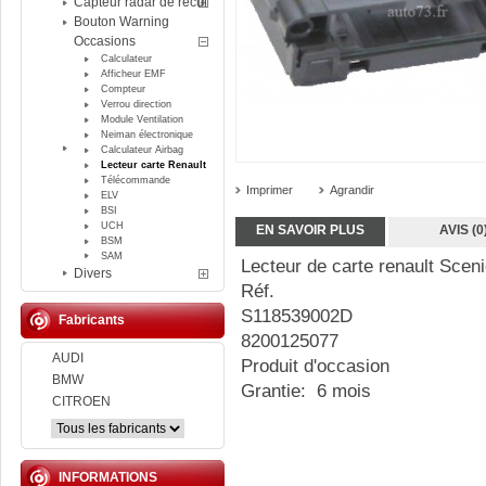
Capteur radar de recul
Bouton Warning
Occasions
Calculateur
Afficheur EMF
Compteur
Verrou direction
Module Ventilation
Neiman électronique
Calculateur Airbag
Lecteur carte Renault
Télécommande
Imprimer
Agrandir
ELV
BSI
UCH
EN SAVOIR PLUS
AVIS (0
BSM
SAM
Lecteur de carte renault Sceni
Divers
Réf.
S118539002D
Fabricants
8200125077
AUDI
Produit d'occasion
BMW
Grantie: 6 mois
CITROEN
INFORMATIONS