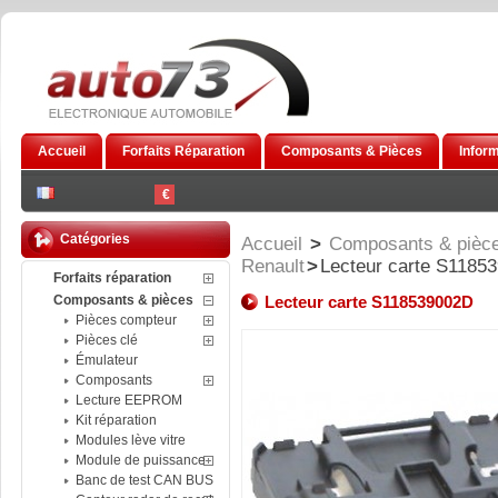
Accueil
Forfaits Réparation
Composants & Pièces
Infor
€
Catégories
Accueil
>
Composants & pièc
Renault
>
Lecteur carte S1185
Forfaits réparation
Composants & pièces
Lecteur carte S118539002D
Pièces compteur
Pièces clé
Émulateur
Composants
Lecture EEPROM
Kit réparation
Modules lève vitre
Module de puissance
Banc de test CAN BUS