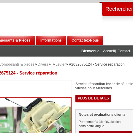
Rechercher
posants & Pièces
Informations
Contactez-Nous
Bienvenue,
Accueil
Contact
Composants & pièces
>
Divers
>
.
>
Levier
>
A2032675124 - Service réparation
675124 - Service réparation
Service réparation levier de sélecti
vitesse pour Mercedes
PLUS DE DÉTAILS
Notes et évaluations clients
Personne n'a fait d'évaluation
dans cette langue