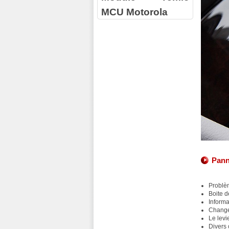
MCU Motorola
Pann
Problè
Boite d
Informa
Change
Le levi
Divers 