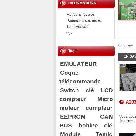
INFORMATIONS
Mentions légales
Paiements sécurisés
Tarif livraison
cgv
Imprimer
Tags
EN SA
EMULATEUR
Coque
télécommande
Switch clé
LCD
compteur
Micro
A203
moteur compteur
EEPROM
CAN
Vous avez
fonctionn
BUS
bobine clé
Module Temic