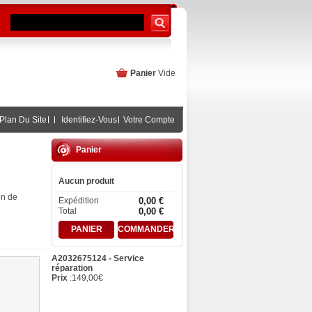
Panier
Vide
Plan Du Site
Identifiez-Vous
Votre Compte
Panier
Aucun produit
on de
Expédition
0,00 €
Total
0,00 €
PANIER
COMMANDER
A2032675124 - Service
réparation
Prix
:
149,00
€