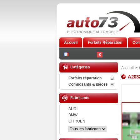
Accueil
Forfaits Réparation
Com
€
Catégories
Accueil
>
A2032
Forfaits réparation
Composants & pièces
Fabricants
AUDI
BMW
CITROEN