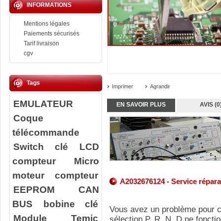
INFORMATIONS
Mentions légales
Paiements sécurisés
Tarif livraison
cgv
Tags
Imprimer
Agrandir
EMULATEUR
EN SAVOIR PLUS
AVIS (0
Coque
télécommande
Switch clé
LCD
compteur
Micro
moteur compteur
A2032676124 - Service répara
EEPROM
CAN
BUS
bobine clé
Vous avez un problème pour c
Module Temic
sélection P, R, N, D ne fonct