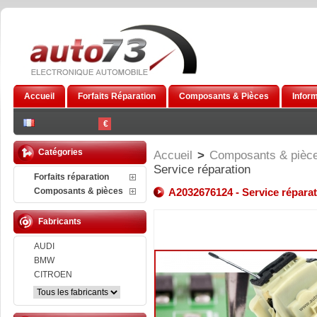
Accueil
Forfaits Réparation
Composants & Pièces
Infor
€
Catégories
Accueil
>
Composants & pièc
Service réparation
Forfaits réparation
Composants & pièces
A2032676124 - Service répara
Fabricants
AUDI
BMW
CITROEN