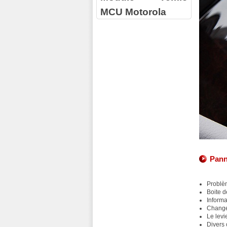
MCU Motorola
Pann
Problè
Boite d
Informa
Change
Le levi
Divers 