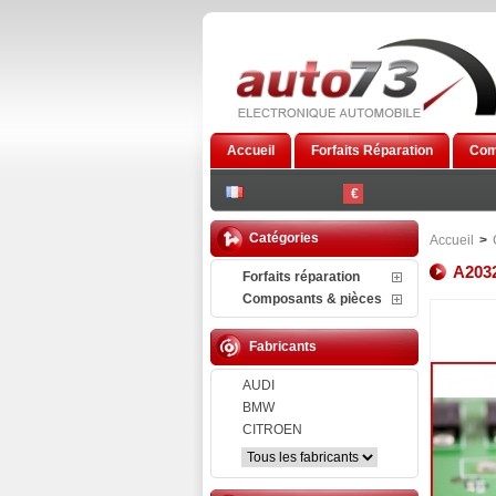
Accueil
Forfaits Réparation
Com
€
Catégories
Accueil
>
A2032
Forfaits réparation
Composants & pièces
Fabricants
AUDI
BMW
CITROEN