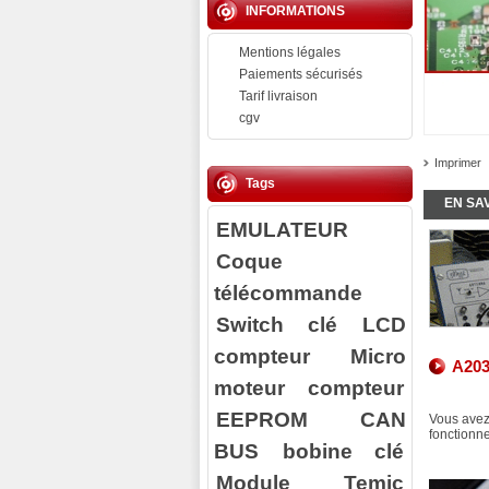
INFORMATIONS
Mentions légales
Paiements sécurisés
Tarif livraison
cgv
Imprimer
Tags
EN SA
EMULATEUR
Coque
télécommande
Switch clé
LCD
compteur
Micro
A203
moteur compteur
EEPROM
CAN
Vous avez
fonctionn
BUS
bobine clé
Module Temic