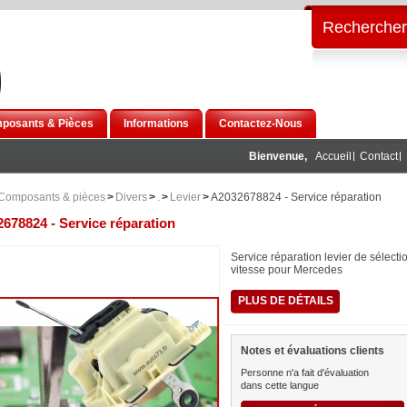
Rechercher
posants & Pièces
Informations
Contactez-Nous
Bienvenue,
Accueil
Contact
Composants & pièces
>
Divers
>
.
>
Levier
>
A2032678824 - Service réparation
678824 - Service réparation
Service réparation levier de sélecti
vitesse pour Mercedes
PLUS DE DÉTAILS
Notes et évaluations clients
Personne n'a fait d'évaluation
dans cette langue