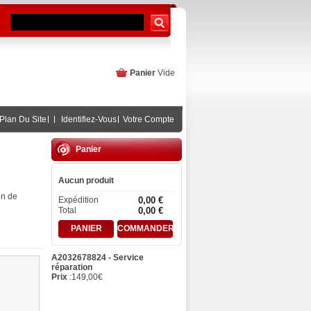
Panier
Vide
Plan Du Site
Identifiez-Vous
Votre Compte
Panier
Aucun produit
on de
Expédition
0,00 €
Total
0,00 €
PANIER
COMMANDER
A2032678824 - Service
réparation
Prix
:
149,00
€