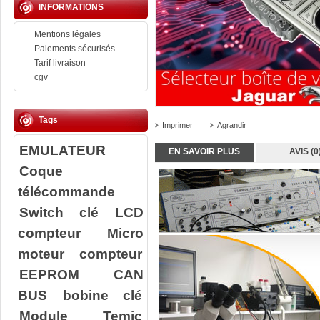
INFORMATIONS
Mentions légales
Paiements sécurisés
Tarif livraison
cgv
Tags
Imprimer
Agrandir
EMULATEUR
EN SAVOIR PLUS
AVIS (0
Coque
télécommande
Switch clé
LCD
compteur
Micro
moteur compteur
EEPROM
CAN
BUS
bobine clé
Module Temic