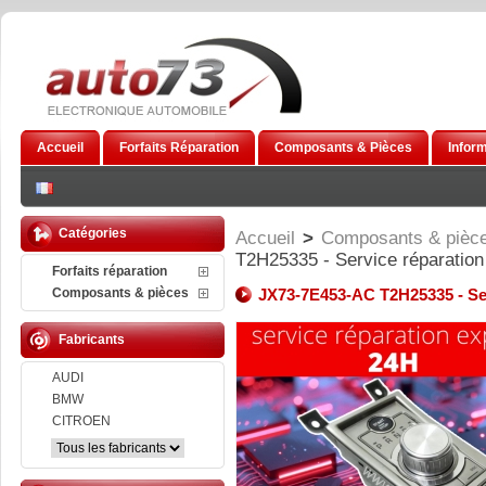
Accueil
Forfaits Réparation
Composants & Pièces
Infor
Catégories
Accueil
>
Composants & pièc
T2H25335 - Service réparation 
Forfaits réparation
Composants & pièces
JX73-7E453-AC T2H25335 - Serv
Fabricants
AUDI
BMW
CITROEN