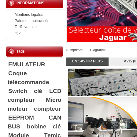
INFORMATIONS
Mentions légales
Paiements sécurisés
Tarif livraison
cgv
Imprimer
Agrandir
Tags
EN SAVOIR PLUS
AVIS (0
EMULATEUR
Coque
télécommande
Switch clé
LCD
compteur
Micro
moteur compteur
EEPROM
CAN
BUS
bobine clé
Module Temic