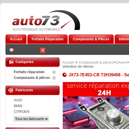
Accueil
Forfaits Réparation
Composants & Pièces
Infor
€
Catégories
Accueil
>
Composants & pièces
>
Divers
>
sélecteur de vitesse
Forfaits réparation
JX73-7E453-CB T2H39458 - Serv
Composants & pièces
Fabricants
AUDI
BMW
CITROEN