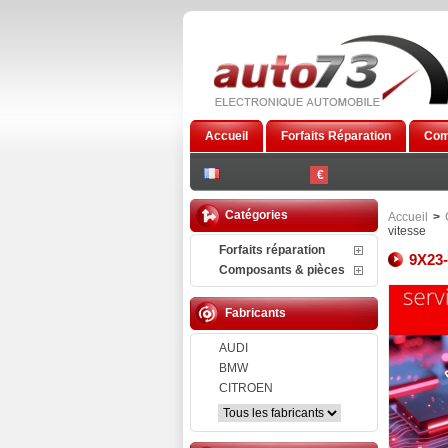
Accueil
Forfaits Réparation
Com
€
Catégories
Accueil
>
vitesse
Forfaits réparation
9X23-
Composants & pièces
Fabricants
AUDI
BMW
CITROEN