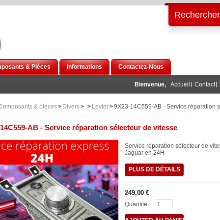
Rechercher
posants & Pièces
Informations
Contactez-Nous
Bienvenue,
Accueil
Contact
Composants & pièces
>
Divers
>
.
>
Levier
>
9X23-14C559-AB - Service réparation s
14C559-AB - Service réparation sélecteur de vitesse
Service réparation sélecteur de vit
Jaguar en 24H
PLUS DE DÉTAILS
249,00 €
Quantité :