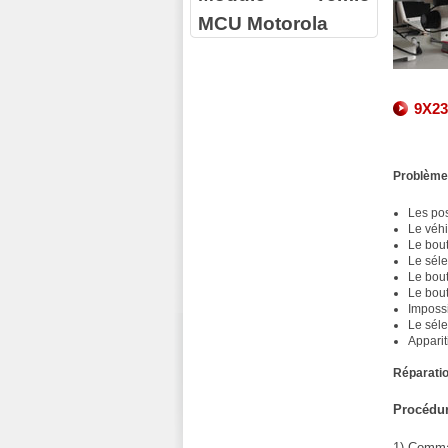
MCU Motorola
9X23
Problèmes
Les pos
Le véhi
Le bout
Le sél
Le bout
Le bou
Impossi
Le séle
Apparit
Réparatio
Procédur
1) Comman