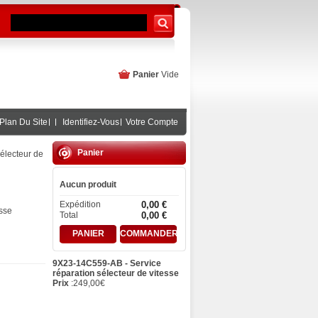
Panier
Vide
Plan Du Site
Identifiez-Vous
Votre Compte
Panier
électeur de
Aucun produit
Expédition
0,00 €
esse
Total
0,00 €
PANIER
COMMANDER
9X23-14C559-AB - Service
réparation sélecteur de vitesse
Prix
:
249,00
€