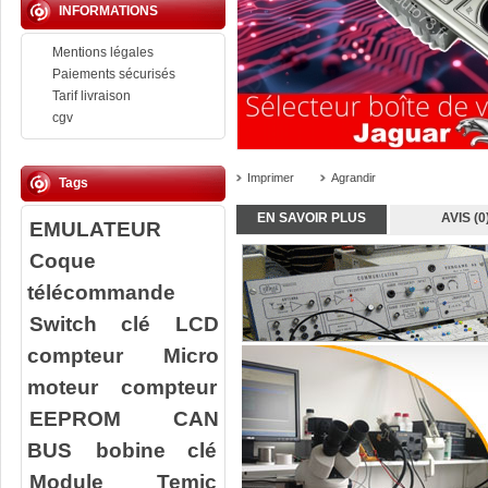
INFORMATIONS
Mentions légales
Paiements sécurisés
Tarif livraison
cgv
Imprimer
Agrandir
Tags
EN SAVOIR PLUS
AVIS (0
EMULATEUR
Coque
télécommande
Switch clé
LCD
compteur
Micro
moteur compteur
EEPROM
CAN
BUS
bobine clé
Module Temic