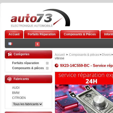
Accueil
Forfaits Réparation
Composants & Pièces
Infor
€
Catégories
Accueil
>
Composants & pièces
>
Divers
>
vitesse
Forfaits réparation
9X23-14C559-BC - Service répa
Composants & pièces
Fabricants
AUDI
BMW
CITROEN