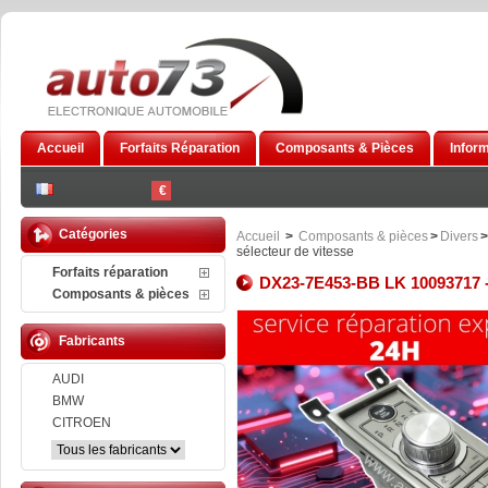
Accueil
Forfaits Réparation
Composants & Pièces
Infor
€
Catégories
Accueil
>
Composants & pièces
>
Divers
>
sélecteur de vitesse
Forfaits réparation
DX23-7E453-BB LK 10093717 - 
Composants & pièces
Fabricants
AUDI
BMW
CITROEN