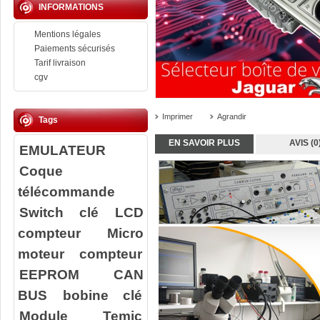
INFORMATIONS
Mentions légales
Paiements sécurisés
Tarif livraison
cgv
Imprimer
Agrandir
Tags
EN SAVOIR PLUS
AVIS (0
EMULATEUR
Coque
télécommande
Switch clé
LCD
compteur
Micro
moteur compteur
EEPROM
CAN
BUS
bobine clé
Module Temic