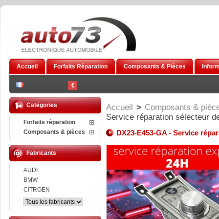
Accueil
Forfaits Réparation
Composants & Pièces
Infor
€
Catégories
Accueil
>
Composants & pièc
Service réparation sélecteur d
Forfaits réparation
Composants & pièces
DX23-E453-GA - Service répara
Fabricants
AUDI
BMW
CITROEN