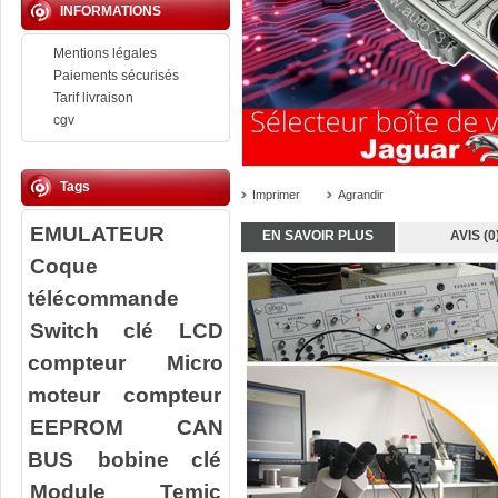
INFORMATIONS
Mentions légales
Paiements sécurisés
Tarif livraison
cgv
Tags
Imprimer
Agrandir
EMULATEUR
EN SAVOIR PLUS
AVIS (0
Coque
télécommande
Switch clé
LCD
compteur
Micro
moteur compteur
EEPROM
CAN
BUS
bobine clé
Module Temic