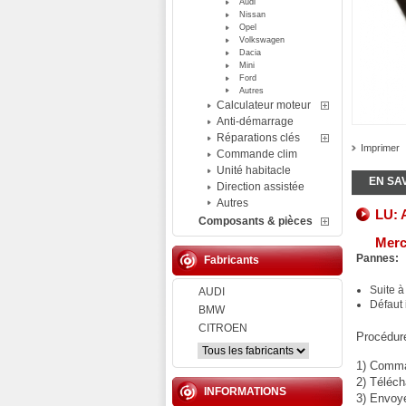
Audi
Nissan
Opel
Volkswagen
Dacia
Mini
Ford
Autres
Calculateur moteur
Anti-démarrage
Réparations clés
Imprimer
Commande clim
Unité habitacle
EN SA
Direction assistée
Autres
LU: A
Composants & pièces
Merc
Pannes:
Fabricants
Suite 
AUDI
Défaut 
BMW
CITROEN
Procédure
1) Comman
2) Téléch
INFORMATIONS
3) Envoy