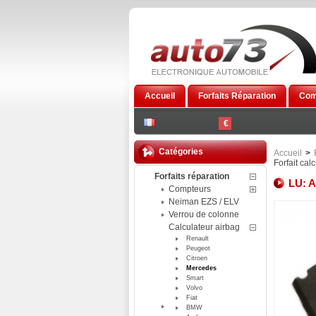
Accueil
Forfaits Réparation
Com
€
Catégories
Accueil
>
Forfait cal
Forfaits réparation
LU: A
Compteurs
Neiman EZS / ELV
Verrou de colonne
Calculateur airbag
Renault
Peugeot
Citroen
Mercedes
Smart
Volvo
Fiat
BMW