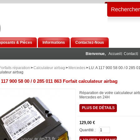
Rechercher
posants & Pièces
Informations
Contactez-Nous
Bienvenue,
Accueil
Contact
Forfaits réparation
>
Calculateur airbag
>
Mercedes
>
LU: A 117 900 58 00 / 0 285 0
culateur airbag
 117 900 58 00 / 0 285 011 863 Forfait calculateur airbag
Réparation de votre calculateur air
Mercedes en 24H
PLUS DE DÉTAILS
129,00 €
Quantité :