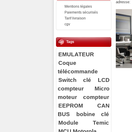
adresse:
Mentions légales
Paiements sécurisés
Tarif livraison
cgv
Tags
EMULATEUR
Coque
télécommande
Switch clé
LCD
compteur
Micro
moteur compteur
EEPROM
CAN
BUS
bobine clé
Module Temic
MCU Motorola