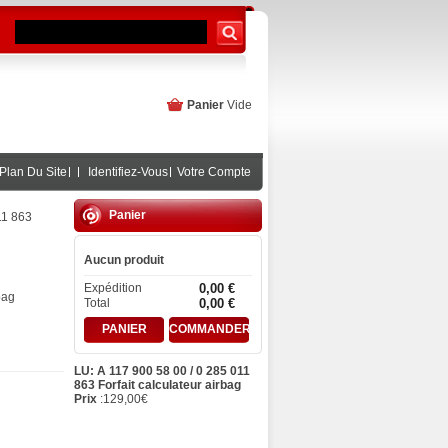
Panier
Vide
Plan Du Site
Identifiez-Vous
Votre Compte
Panier
11 863
Aucun produit
Expédition
0,00 €
bag
Total
0,00 €
PANIER
COMMANDER
LU: A 117 900 58 00 / 0 285 011
863 Forfait calculateur airbag
Prix
:
129,00
€