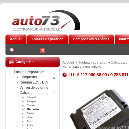
Accueil
Forfaits Réparation
Composants & Pièces
Infor
€
Catégories
Accueil
>
Forfaits réparation
>
Calculateur
Forfait calculateur airbag
Forfaits réparation
LU: A 117 900 86 00 / 0 285 011
Compteurs
Neiman EZS / ELV
Verrou de colonne
Calculateur airbag
Renault
Peugeot
Citroen
Mercedes
Smart
Volvo
Fiat
BMW