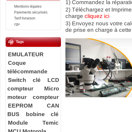
1) Commandez la réparatio
Mentions légales
2) Téléchargez et Imprime
Paiements sécurisés
charge
cliquez ici
Tarif livraison
3) Envoyez nous votre ca
cgv
de prise en charge à cette
Tags
EMULATEUR
Coque
télécommande
Switch clé
LCD
compteur
Micro
moteur compteur
EEPROM
CAN
BUS
bobine clé
Module Temic
MCU Motorola