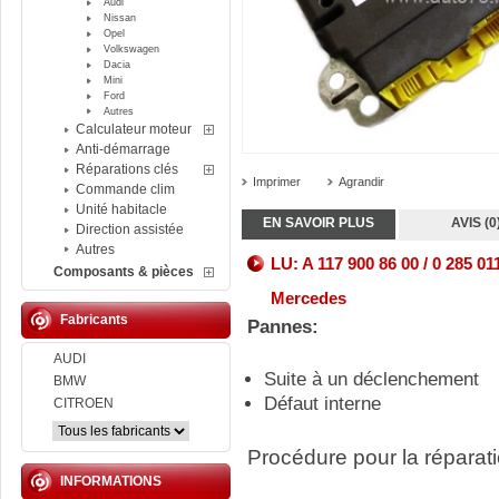
Audi
Nissan
Opel
Volkswagen
Dacia
Mini
Ford
Autres
Calculateur moteur
Anti-démarrage
Réparations clés
Imprimer
Agrandir
Commande clim
Unité habitacle
EN SAVOIR PLUS
AVIS (0
Direction assistée
Autres
LU: A 117 900 86 00 / 0 285 01
Composants & pièces
Mercedes
Fabricants
Pannes:
AUDI
Suite à un déclenchement
BMW
Défaut interne
CITROEN
Procédure pour la réparati
INFORMATIONS