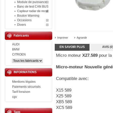
Module de puissance
Banc de test CAN BUS
Capteur radar de recul
Bouton Warning
Occasions
Divers
Fabricants
Imprimer
Agrandir
AUDI
EN SAVOIR PLUS
AVIS (0
BMW
CITROEN
Micro moteur
X27.589
pour la
Micro-moteur Nouvelle génér
INFORMATIONS
Compatible avec:
Mentions légales
Paiements sécurisés
X15 589
Tarif livraison
X25 589
cgv
XB5 589
XC5 589
Tags