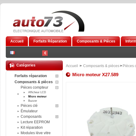
Accueil
Forfaits Réparation
Composants & Pièces
Infor
€
Catégories
Accueil
>
Composants & pièces
>
Pièces 
Micro moteur X27.589
Forfaits réparation
Composants & pièces
Pièces compteur
Afficheur LCD
Micro moteur
Buzzer
Pièces clé
Émulateur
Composants
Lecture EEPROM
Kit réparation
Modules lève vitre