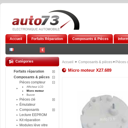
Accueil
Forfaits Réparation
Composants & Pièces
Infor
€
Catégories
Accueil
>
Composants & pièces
>
Pièces 
Micro moteur X27.689
Forfaits réparation
Composants & pièces
Pièces compteur
Afficheur LCD
Micro moteur
Buzzer
Pièces clé
Émulateur
Composants
Lecture EEPROM
Kit réparation
Modules lève vitre