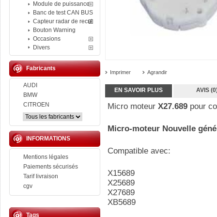
Module de puissance
Banc de test CAN BUS
Capteur radar de recul
Bouton Warning
Occasions
Divers
Fabricants
Imprimer
Agrandir
AUDI
EN SAVOIR PLUS
AVIS (0
BMW
CITROEN
Micro moteur
X27.689
pour co
Micro-moteur Nouvelle génér
INFORMATIONS
Compatible avec:
Mentions légales
Paiements sécurisés
X15689
Tarif livraison
X25689
cgv
X27689
XB5689
Tags