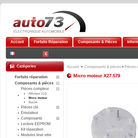
Accueil
Forfaits Réparation
Composants & Pièces
Infor
€
Catégories
Accueil
>
Composants & pièces
>
Pièces 
Micro moteur X27.579
Forfaits réparation
Composants & pièces
Pièces compteur
Afficheur LCD
Micro moteur
Buzzer
Pièces clé
Émulateur
Composants
Lecture EEPROM
Kit réparation
Modules lève vitre