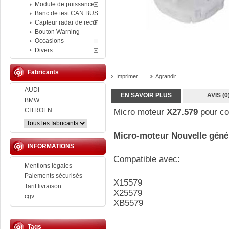
Module de puissance
Banc de test CAN BUS
Capteur radar de recul
Bouton Warning
Occasions
Divers
Fabricants
Imprimer
Agrandir
AUDI
EN SAVOIR PLUS
AVIS (0
BMW
CITROEN
Micro moteur
X27.579
pour co
Micro-moteur Nouvelle génér
INFORMATIONS
Compatible avec:
Mentions légales
Paiements sécurisés
X15579
Tarif livraison
X25579
cgv
XB5579
Tags