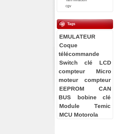
Tarif livraison
cgv
Tags
EMULATEUR
Coque
télécommande
Switch clé
LCD
compteur
Micro
moteur compteur
EEPROM
CAN
BUS
bobine clé
Module Temic
MCU Motorola