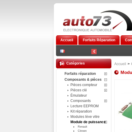
Accueil
Forfaits Réparation
Com
€
Catégories
Accueil
>
Modul
Forfaits réparation
Composants & pièces
Pièces compteur
Pièces clé
Émulateur
Composants
Lecture EEPROM
Kit réparation
Modules lève vitre
Module de puissance
Renault
Citroen