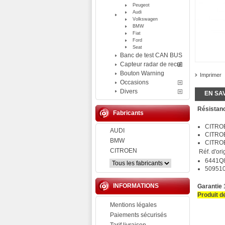
Peugeot
Audi
Volkswagen
BMW
Fiat
Ford
Seat
Banc de test CAN BUS
Capteur radar de recul
Bouton Warning
Imprimer
Occasions
Divers
EN SA
Résista
Fabricants
CITROE
AUDI
CITROE
BMW
CITROEN
CITROEN
Réf. d'ori
6441Q
50951
INFORMATIONS
Garantie 
Produit d
Mentions légales
Paiements sécurisés