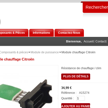
Rechercher
posants & Pièces
Informations
Contactez-Nous
Bienvenue,
Accueil
Contact
Composants & pièces
>
Module de puissance
>
Module chauffage Citroën
e chauffage Citroën
Résistance de chauffage / clim
PLUS DE DÉTAILS
34,99 €
Référence :
A15274
Quantité :