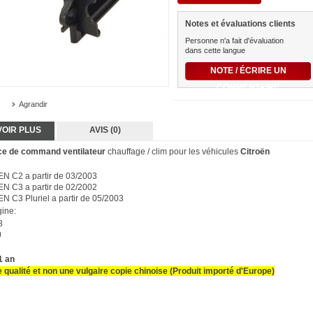
Notes et évaluations clients
Personne n'a fait d'évaluation
dans cette langue
NOTE / ÉCRIRE UN
COMMENTAIRE
Agrandir
VOIR PLUS
AVIS (0)
nce de command
ventilateur
chauffage / clim pour les véhicules
Citroën
N C2 a partir de 03/2003
N C3 a partir de 02/2002
 C3 Pluriel a partir de 05/2003
gine:
8
0
1 an
e qualité et non une vulgaire copie chinoise (Produit importé d'Europe)