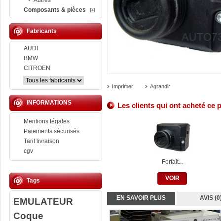
Autres
Composants & pièces
Fabricants
AUDI
BMW
CITROEN
Imprimer
Agrandir
INFORMATIONS
Les clients qui ont acheté ce 
Mentions légales
Paiements sécurisés
Tarif livraison
cgv
Forfait...
VOIR
Tags
EN SAVOIR PLUS
AVIS (0
EMULATEUR
Coque