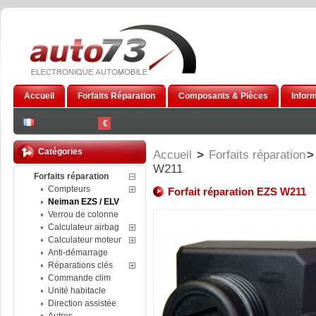
Accueil
Forfaits Réparation
Composants & Pièces
Infor
€
Catégories
Accueil
>
Forfaits réparation
>
W211
Forfaits réparation
Compteurs
Forfait réparation EZS W211
Neiman EZS / ELV
Verrou de colonne
Calculateur airbag
Calculateur moteur
Anti-démarrage
Réparations clés
Commande clim
Unité habitacle
Direction assistée