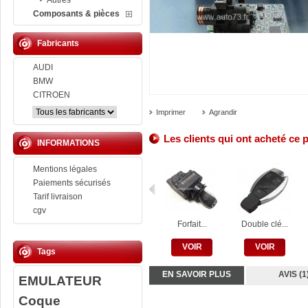
Autres
Composants & pièces
Fabricants
AUDI
BMW
CITROEN
Imprimer
Agrandir
Les clients qui ont acheté ce 
INFORMATIONS
Mentions légales
Paiements sécurisés
Tarif livraison
cgv
Forfait...
Double clé...
VOIR
VOIR
Tags
EN SAVOIR PLUS
AVIS (1
EMULATEUR
Coque