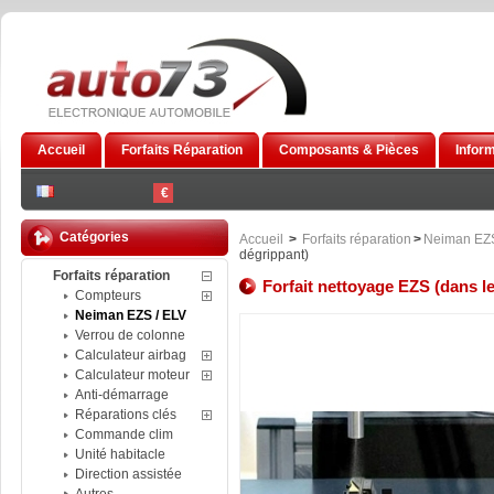
Accueil
Forfaits Réparation
Composants & Pièces
Infor
€
Catégories
Accueil
>
Forfaits réparation
>
Neiman EZS
dégrippant)
Forfaits réparation
Forfait nettoyage EZS (dans le
Compteurs
Neiman EZS / ELV
Verrou de colonne
Calculateur airbag
Calculateur moteur
Anti-démarrage
Réparations clés
Commande clim
Unité habitacle
Direction assistée