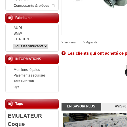
Autres
Composants & pièces
Fabricants
AUDI
BMW
CITROEN
Imprimer
Agrandir
Les clients qui ont acheté ce 
INFORMATIONS
Mentions légales
Paiements sécurisés
Tarif livraison
cgv
Tags
EN SAVOIR PLUS
AVIS (0
EMULATEUR
Coque