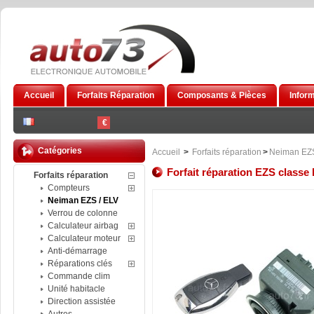
Accueil
Forfaits Réparation
Composants & Pièces
Infor
€
Catégories
Accueil
>
Forfaits réparation
>
Neiman EZS
Forfait réparation EZS classe
Forfaits réparation
Compteurs
Neiman EZS / ELV
Verrou de colonne
Calculateur airbag
Calculateur moteur
Anti-démarrage
Réparations clés
Commande clim
Unité habitacle
Direction assistée