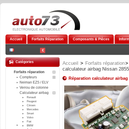
Accueil
Forfaits Réparation
Composants & Pièces
Infor
€
Catégories
Accueil
>
Forfaits réparation
>
calculateur airbag Nissan 28
Forfaits réparation
Compteurs
Réparation calculateur airba
Neiman EZS / ELV
Verrou de colonne
Calculateur airbag
Renault
Peugeot
Citroen
Mercedes
Smart
Volvo
Fiat
BMW