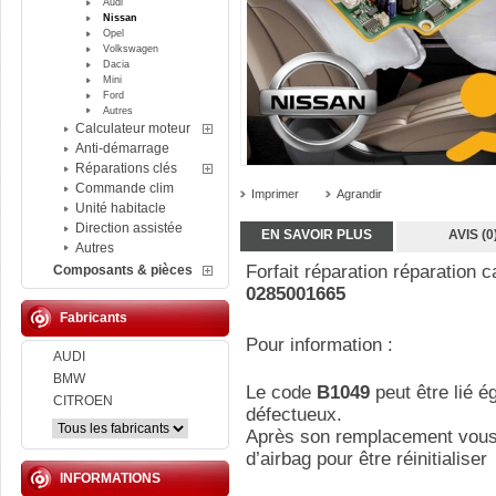
Audi
Nissan
Opel
Volkswagen
Dacia
Mini
Ford
Autres
Calculateur moteur
Anti-démarrage
Réparations clés
Commande clim
Imprimer
Agrandir
Unité habitacle
Direction assistée
EN SAVOIR PLUS
AVIS (0
Autres
Forfait réparation réparation 
Composants & pièces
0285001665
Fabricants
Pour information :
AUDI
BMW
Le code
B1049
peut être lié é
CITROEN
défectueux.
Après son remplacement vous d
d’airbag pour être réinitialiser
INFORMATIONS