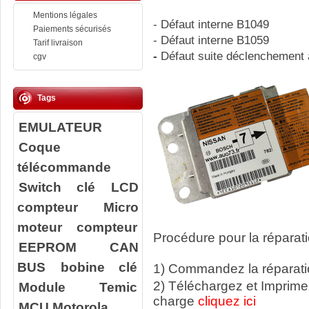
Mentions légales
- Défaut interne B1049
Paiements sécurisés
- Défaut interne B1059
Tarif livraison
-
Défaut suite déclenchement a
cgv
Tags
EMULATEUR
Coque
télécommande
Switch clé
LCD
compteur
Micro
moteur compteur
Procédure pour la réparati
EEPROM
CAN
BUS
bobine clé
1) Commandez la réparatio
2) Téléchargez et Imprime
Module Temic
charge
cliquez ici
MCU Motorola