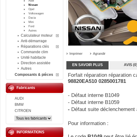
Audi
Nissan
Opel
Volkswagen
Dacia
Mini
Ford
Autres
Calculateur moteur
Anti-démarrage
Réparations clés
Commande clim
Imprimer
Agrandir
Unité habitacle
Direction assistée
EN SAVOIR PLUS
AVIS (0
Autres
Forfait réparation réparation 
Composants & pièces
98820EA510 0285001781
Fabricants
- Défaut interne B1049
AUDI
- Défaut interne B1059
BMW
-
Défaut suite déclenchement a
CITROEN
Pour information :
INFORMATIONS
Le code
B1049
peut être lié é