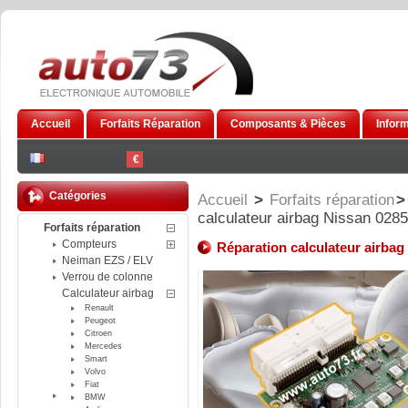
Accueil
Forfaits Réparation
Composants & Pièces
Infor
€
Catégories
Accueil
>
Forfaits réparation
>
calculateur airbag Nissan 028
Forfaits réparation
Compteurs
Réparation calculateur airba
Neiman EZS / ELV
Verrou de colonne
Calculateur airbag
Renault
Peugeot
Citroen
Mercedes
Smart
Volvo
Fiat
BMW