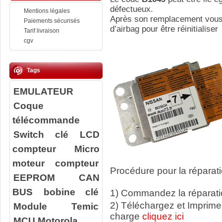
défectueux.
Mentions légales
Après son remplacement vous d
Paiements sécurisés
d’airbag pour être réinitialiser
Tarif livraison
cgv
Tags
EMULATEUR
Coque
télécommande
Switch clé
LCD
compteur
Micro
moteur compteur
Procédure pour la réparati
EEPROM
CAN
BUS
bobine clé
1) Commandez la réparatio
2) Téléchargez et Imprime
Module Temic
charge
cliquez ici
MCU Motorola