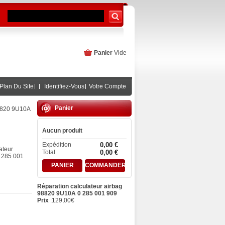
Panier
Vide
Plan Du Site
Identifiez-Vous
Votre Compte
Panier
98820 9U10A
Aucun produit
Expédition
0,00 €
ateur
Total
0,00 €
 285 001
PANIER
COMMANDER
Réparation calculateur airbag
98820 9U10A 0 285 001 909
Prix
:
129,00
€