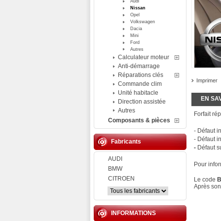
Audi
Nissan
Opel
Volkswagen
Dacia
Mini
Ford
Autres
Calculateur moteur
Anti-démarrage
Réparations clés
Imprimer
Commande clim
Unité habitacle
EN SA
Direction assistée
Autres
Forfait ré
Composants & pièces
- Défaut 
- Défaut 
Fabricants
-
Défaut s
AUDI
Pour infor
BMW
CITROEN
Le code
B
Après son 
INFORMATIONS