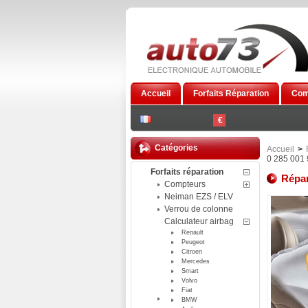
Accueil
Forfaits Réparation
Com
€
Catégories
Accueil
>
0 285 001
Forfaits réparation
Répar
Compteurs
Neiman EZS / ELV
Verrou de colonne
Calculateur airbag
Renault
Peugeot
Citroen
Mercedes
Smart
Volvo
Fiat
BMW