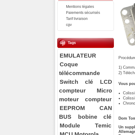
Mentions légales
Paiements sécurisés
Tarif livraison
cgv
Tags
EMULATEUR
Procédure
Coque
1) Comman
télécommande
2) Téléch
Switch clé
LCD
Vous pou
compteur
Micro
Coliss
moteur compteur
Coliss
Chrono
EEPROM
CAN
BUS
bobine clé
Dom Tom
Module Temic
Un suppl
Allemagn
MCU Motorola