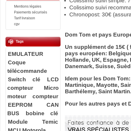
Colissimo suivi simple: 
Mentions légales
Colissimo suivi recomm
Paiements sécurisés
Chronopost: 30€ (assur
Tarif livraison
cgv
Dom Tom et pays Europ
Tags
Un supplément de 15€ ( f
pays européen: Belgiqu
EMULATEUR
Hollande, UK, Espagne, It
Coque
Danemark, Suisse, Suède
télécommande
Idem pour les Dom Tom:
Switch clé
LCD
Martinique, Mayotte, Sain
compteur
Micro
Barthélemy, Saint Martin
moteur compteur
Pour les autres pays et
EEPROM
CAN
BUS
bobine clé
Module Temic
MCU Motorola