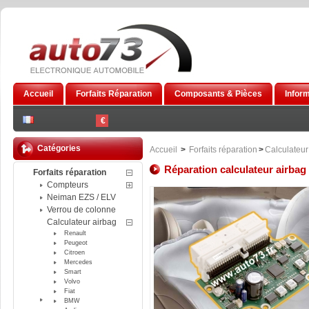
Accueil
Forfaits Réparation
Composants & Pièces
Infor
€
Catégories
Accueil
>
Forfaits réparation
>
Calculateur
Réparation calculateur airbag
Forfaits réparation
Compteurs
Neiman EZS / ELV
Verrou de colonne
Calculateur airbag
Renault
Peugeot
Citroen
Mercedes
Smart
Volvo
Fiat
BMW