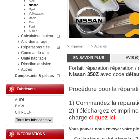
Audi
Nissan
Opel
Volkswagen
Dacia
Mini
Ford
Autres
Calculateur moteur
Anti-démarrage
Imprimer
Agrandir
Réparations clés
Commande clim
EN SAVOIR PLUS
AVIS (0
Unité habitacle
Direction assistée
Forfait réparation réparation / 
Autres
Nissan 350Z
avec code
défau
Composants & pièces
Procédure pour la réparati
Fabricants
AUDI
1) Commandez la réparatio
BMW
2) Téléchargez et Imprime
CITROEN
charge
cliquez ici
Vous pouvez nous envoyer votre pièc
INFORMATIONS